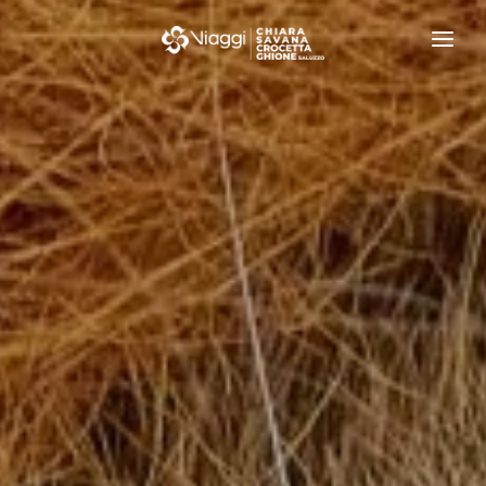
IL GRUPPO
I NOSTRI VIAGGI
IL MONDO
VIAGGI DI NOZZE
LISTE REGALO
EVENTI E NEWS
CONTATTI