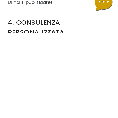
Di noi ti puoi fidare!
4. CONSULENZA
PERSONALIZZATA
Ogni viaggiatore è diverso. Ascoltiamo i
vostri desideri, le vostre esigenze e il vostro
budget per costruire soluzioni su misura.
Nessun pacchetto standard, ma proposte
pensate davvero per voi.
5. QUALITÀ SELEZIONATA
Collaboriamo solo con partner affidabili e
strutture attentamente verificate. Ogni