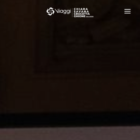
IL GRUPPO
I NOSTRI VIAGGI
IL MONDO
VIAGGI DI NOZZE
LISTE REGALO
EVENTI E NEWS
CONTATTI