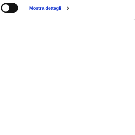
Mostra dettagli
moniosamente. Tra cultura
enzio.
GHIONE VIAGGI
Corso Italia, 91
12037 Saluzzo (CN)