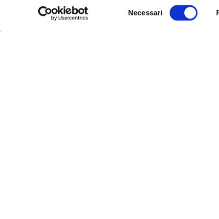
Selezione
Necessari
del
consenso
Alla scoperta della Corea 
cunfuciana, buddhismo e pae
La "Terra della calma del ma
Il Gruppo Magia Vi
VIAGGI CHIARA
CROCE
Corso Vittorio Emanuele II, 72
Corso 
10121 Torino (TO)
10128 