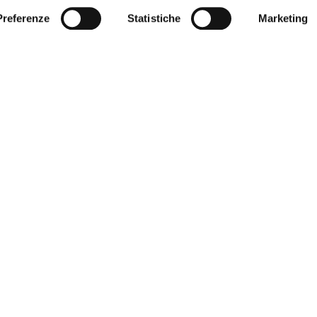
Preferenze
Statistiche
Marketing
del Sud, dove tradizione e modernità convivono ar
saggi di rara bellezza, tutto trasmette calma e sil
ttino" lascia un'impressione indelebile.
aggi
TTA VIAGGI
SAVANA VIAGGI
Re Umberto, 74
Via XX Settembre, 51
Torino (TO)
10121 Torino (TO)