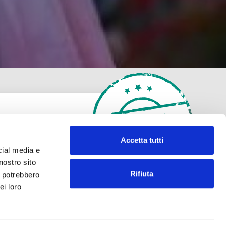
Accetta tutti
cial media e
nostro sito
Rifiuta
i potrebbero
ei loro