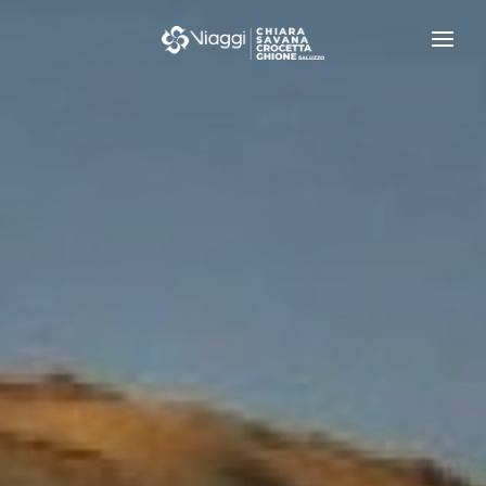
IL GRUPPO
I NOSTRI VIAGGI
IL MONDO
VIAGGI DI NOZZE
LISTE REGALO
EVENTI E NEWS
CONTATTI